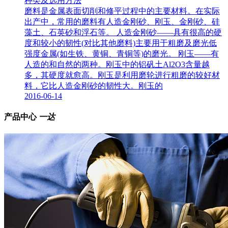
种类及选用方法
磨料是金属表面切削和修平过程中的主要材料。在实际
出产中，常用的磨料有人造金刚砂、刚玉、金刚砂、硅
藻土、石英砂和浮石等。 人造金刚砂——具有很高的硬
度和较小的韧性(对比其他磨料)主要用于粗磨及磨光低
强度金属(如生铁、黄铜、青铜等)的磨光。 刚玉——有
人造的和自然的两种。刚玉中的铝矾土Al2O3含量越
多，其硬度就愈高。刚玉是利用磨轮进行粗磨的较好材
料，它比人造金刚砂的韧性大。刚玉的
2016-06-14
产品中心
一达